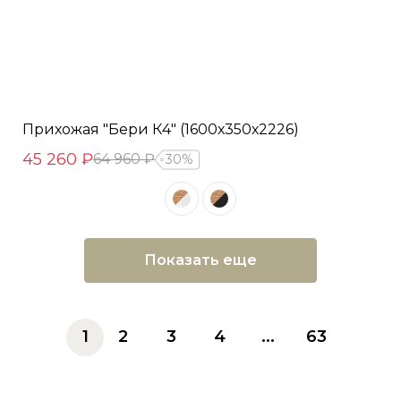
Прихожая "Бери К4" (1600х350х2226)
45 260 ₽
64 960 ₽
30%
Показать еще
1
2
3
4
...
63