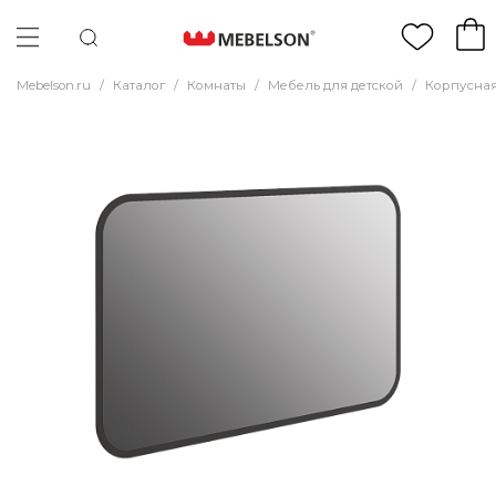
Mebelson.ru
/
Каталог
/
Комнаты
/
Мебель для детской
/
Корпусная