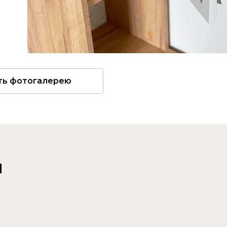
ть фотогалерею
и