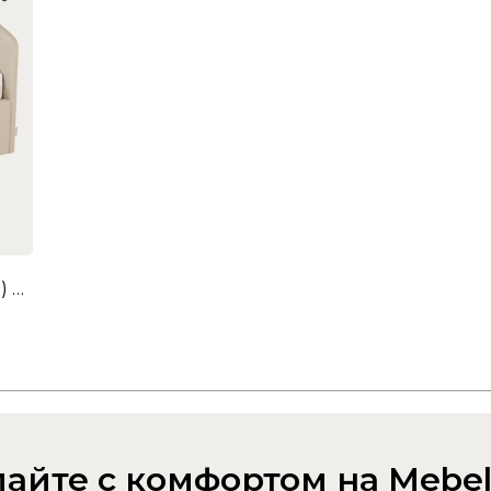
Кровать с подъемным механизмом Бест (Софа) 90х200 см (капучино (велюр))
айте с комфортом на Mebel