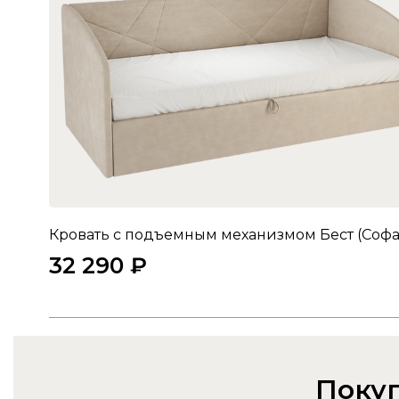
32 290 ₽
Покуп