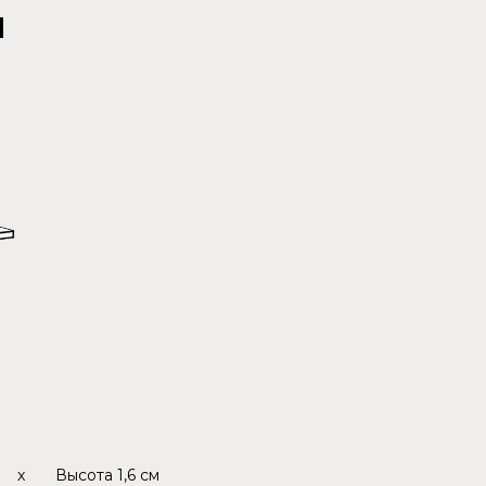
и
x
Высота
1,6 см