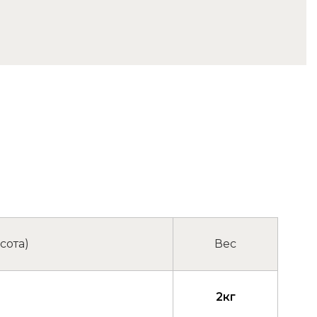
сота)
Вес
2кг