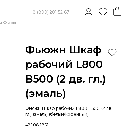
8 (800) 201-52-67
ли Фьюжн
Фьюжн Шкаф
рабочий L800
B500 (2 дв. гл.)
(эмаль)
Фьюжн Шкаф рабочий L800 B500 (2 дв.
гл.) (эмаль) (белый/кофейный)
42.108.1851