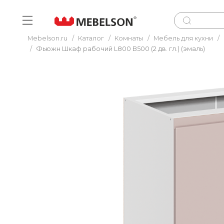
Mebelson.ru
/
Каталог
/
Комнаты
/
Мебель для кухни
/
/
Фьюжн Шкаф рабочий L800 B500 (2 дв. гл.) (эмаль)