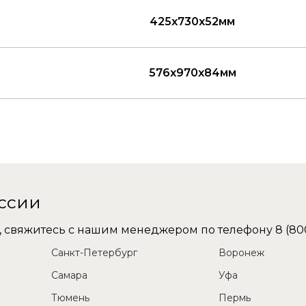
425x730x52мм
576x970x84мм
оссии
не, свяжитесь с нашим менеджером по телефону
8 (80
Санкт-Петербург
Воронеж
Самара
Уфа
Тюмень
Пермь