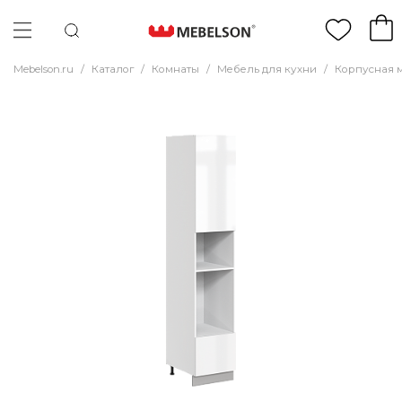
Mebelson.ru
/
Каталог
/
Комнаты
/
Мебель для кухни
/
Корпусная 