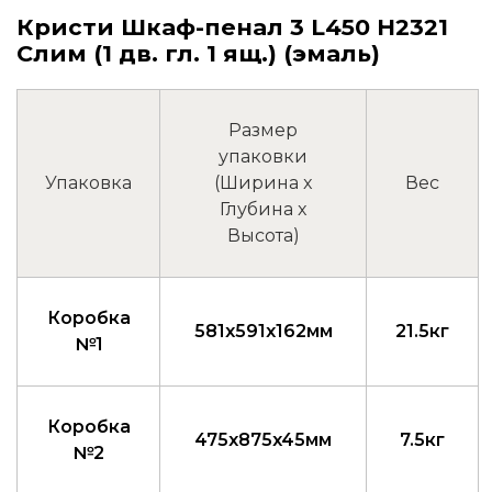
Кристи Шкаф-пенал 3 L450 H2321
Слим (1 дв. гл. 1 ящ.) (эмаль)
Размер
упаковки
Упаковка
(Ширина x
Вес
Глубина x
Высота)
Коробка
581x591x162мм
21.5кг
№1
Коробка
475x875x45мм
7.5кг
№2