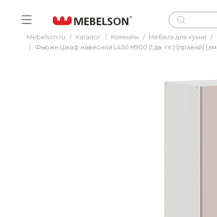
Mebelson.ru
/
Каталог
/
Комнаты
/
Мебель для кухни
/
/
Фьюжн Шкаф навесной L450 Н900 (1 дв. гл.) (правый) (эм