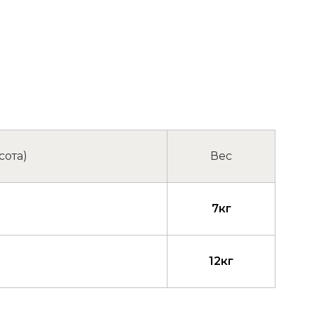
сота)
Вес
7кг
12кг