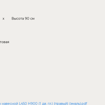
x
Высота
90 см
товая
весной L450 Н900 (1 дв. гл.) (правый) (эмаль).pdf