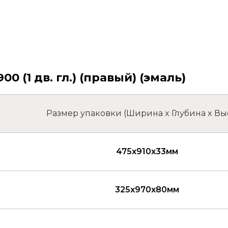
(1 дв. гл.) (правый) (эмаль)
Размер упаковки (Ширина x Глубина x Вы
475x910x33мм
325x970x80мм