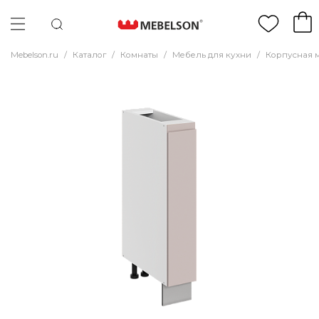
Mebelson.ru
/
Каталог
/
Комнаты
/
Мебель для кухни
/
Корпусная 