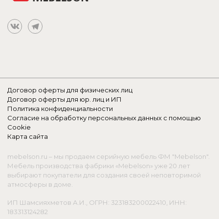
Договор оферты для физических лиц
Договор оферты для юр. лиц и ИП
Политика конфиденциальности
Согласие на обработку персональных данных с помощью
Cookie
Карта сайта
mebelson.ru – мы продаем серийную мебель ФМ "Mebelson".
Мебель производства фабрики «Mebelson» уже 20 лет
выбирают покупатели для создания своей неповторимой
атмосферы в доме.
ИП Шамсияхметов А.И., ОГРН: 323183200022410, ИНН:
183313124282