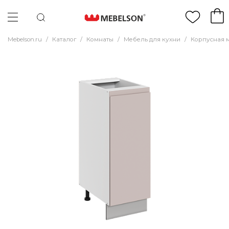
Mebelson.ru
/
Каталог
/
Комнаты
/
Мебель для кухни
/
Корпусная 