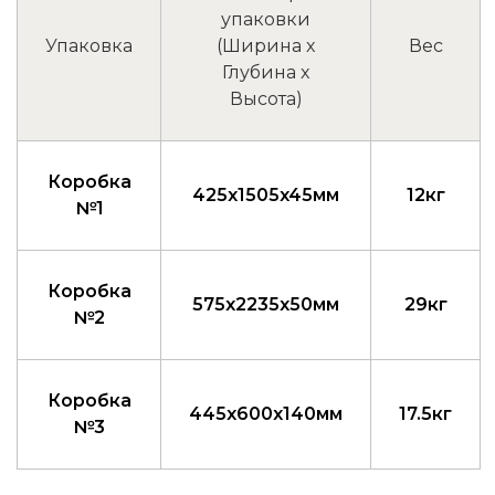
упаковки
Упаковка
(Ширина x
Вес
Глубина x
Высота)
Коробка
425x1505x45мм
12кг
№1
Коробка
575x2235x50мм
29кг
№2
Коробка
445x600x140мм
17.5кг
№3