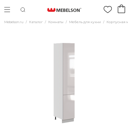
Mebelson.ru
/
Каталог
/
Комнаты
/
Мебель для кухни
/
Корпусная 