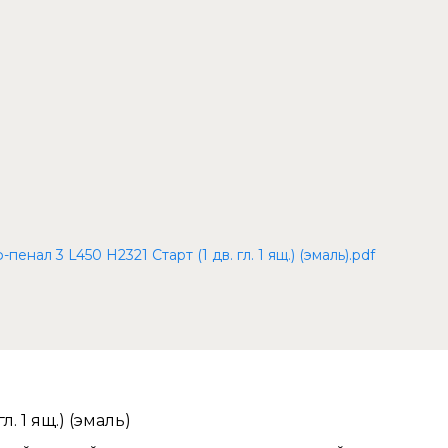
ал 3 L450 H2321 Старт (1 дв. гл. 1 ящ.) (эмаль).pdf
. 1 ящ.) (эмаль)