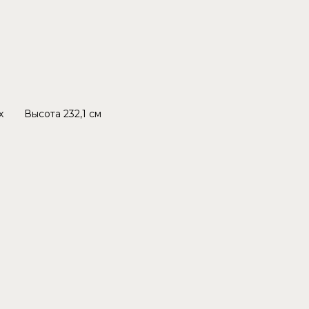
x
Высота
232,1 см