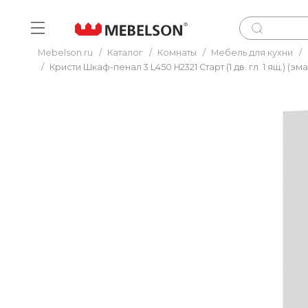
Mebelson.ru
/
Каталог
/
Комнаты
/
Мебель для кухни
/
/
Кристи Шкаф-пенал 3 L450 H2321 Старт (1 дв. гл. 1 ящ.) (эма