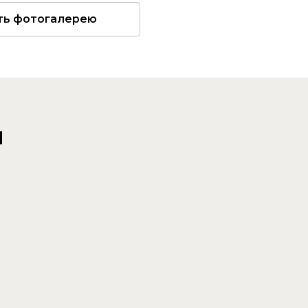
ть фотогалерею
и