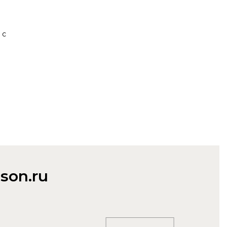
 с
son.ru