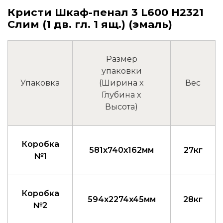
Кристи Шкаф-пенал 3 L600 H2321
Слим (1 дв. гл. 1 ящ.) (эмаль)
Размер
упаковки
Упаковка
(Ширина x
Вес
Глубина x
Высота)
Коробка
581x740x162мм
27кг
№1
Коробка
594x2274x45мм
28кг
№2