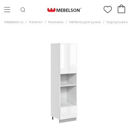
Mebelson.ru
/
Каталог
/
Комнаты
/
Мебель для кухни
/
Корпусная 