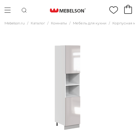
Mebelson.ru
/
Каталог
/
Комнаты
/
Мебель для кухни
/
Корпусная 