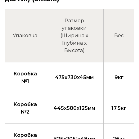
Размер
упаковки
Упаковка
(Ширина x
Вес
Глубина x
Высота)
Коробка
475x730x45мм
9кг
№1
Коробка
445x580x125мм
17.5кг
№2
Коробка
575x2051x48мм
26кг