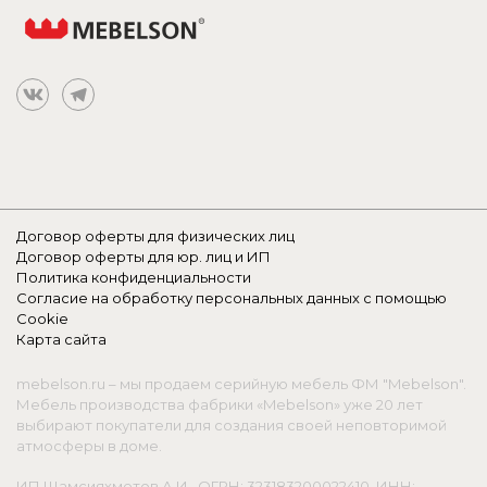
Договор оферты для физических лиц
Договор оферты для юр. лиц и ИП
Политика конфиденциальности
Согласие на обработку персональных данных с помощью
Cookie
Карта сайта
mebelson.ru – мы продаем серийную мебель ФМ "Mebelson".
Мебель производства фабрики «Mebelson» уже 20 лет
выбирают покупатели для создания своей неповторимой
атмосферы в доме.
ИП Шамсияхметов А.И., ОГРН: 323183200022410, ИНН: