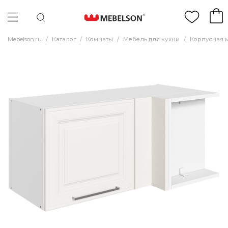
Mebelson.ru
/
Каталог
/
Комнаты
/
Мебель для кухни
/
Корпусная 