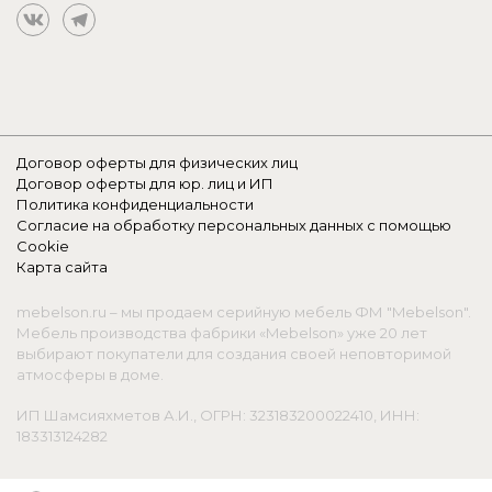
Договор оферты для физических лиц
Договор оферты для юр. лиц и ИП
Политика конфиденциальности
Согласие на обработку персональных данных с помощью
Cookie
Карта сайта
mebelson.ru – мы продаем серийную мебель ФМ "Mebelson".
Мебель производства фабрики «Mebelson» уже 20 лет
выбирают покупатели для создания своей неповторимой
атмосферы в доме.
ИП Шамсияхметов А.И., ОГРН: 323183200022410, ИНН:
183313124282