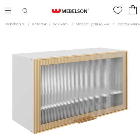
Mebelson.ru
/
Каталог
/
Комнаты
/
Мебель для кухни
/
Корпусная 