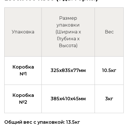
Размер
упаковки
Упаковка
(Ширина x
Вес
Глубина x
Высота)
Коробка
325x835x77мм
10.5кг
№1
Коробка
385x410x45мм
3кг
№2
Общий вес с упаковкой: 13.5кг