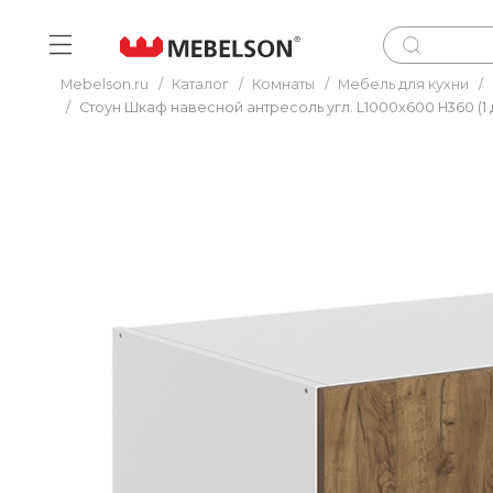
Mebelson.ru
/
Каталог
/
Комнаты
/
Мебель для кухни
/
/
Стоун Шкаф навесной антресоль угл. L1000x600 Н360 (1 д