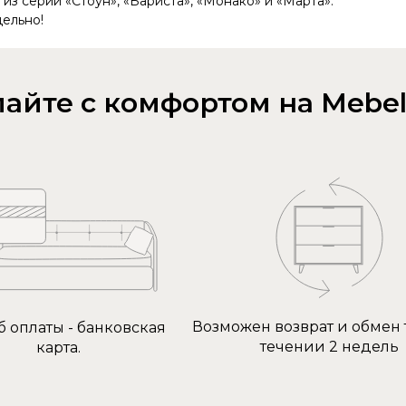
з серии «Стоун», «Бариста», «Монако» и «Марта».
дельно!
айте с комфортом на Mebel
Возможен возврат и обмен 
б оплаты - банковская
течении 2 недель
карта.