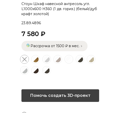
Стоун Шкаф навесной антресоль угл.
L1000x600 Н360 (1 дв. гориз.) (белый/дуб
крафт золотой)
23.89.4896
7 580 ₽
Рассрочка от 1500 ₽ в мес.
Помочь создать 3D-проект