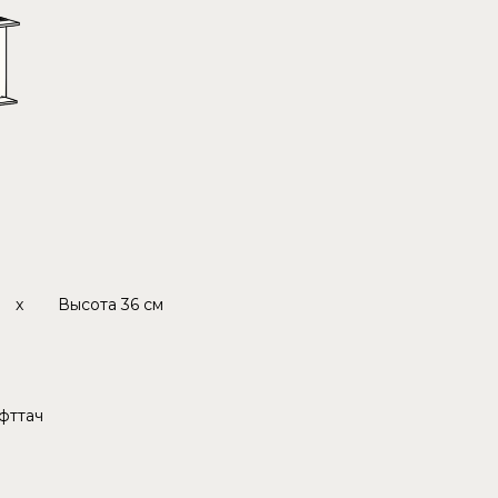
x
Высота
36 см
фттач