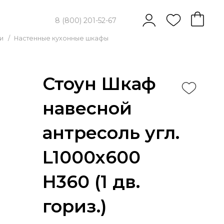
8 (800) 201-52-67
и
/
Настенные кухонные шкафы
Стоун Шкаф
навесной
антресоль угл.
L1000x600
Н360 (1 дв.
гориз.)