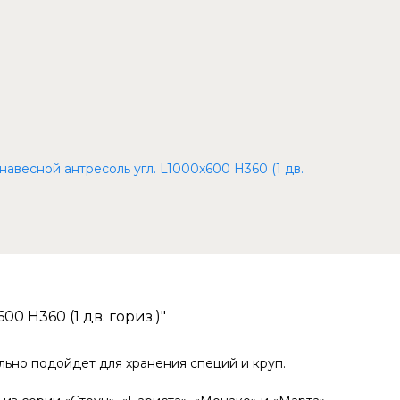
авесной антресоль угл. L1000x600 Н360 (1 дв.
0 Н360 (1 дв. гориз.)"
льно подойдет для хранения специй и круп.