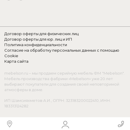
Договор оферты для физических лиц
Договор оферты для юр. лиц и ИП
Политика конфиденциальности
Согласие на обработку персональных данных с помощью
Cookie
Карта сайта
mebelson.ru – мы продаем серийную мебель ФМ "Mebelson".
Мебель производства фабрики «Mebelson» уже 20 лет
выбирают покупатели для создания своей неповторимой
атмосферы в доме.
ИП Шамсияхметов А.И., ОГРН: 323183200022410, ИНН:
183313124282