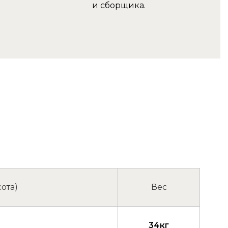
и сборщика.
ота)
Вес
34кг