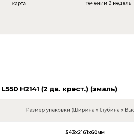
течении 2 недель
карта.
0 H2141 (2 дв. крест.) (эмаль)
Размер упаковки (Ширина x Глубина x Выс
543x2161x60мм