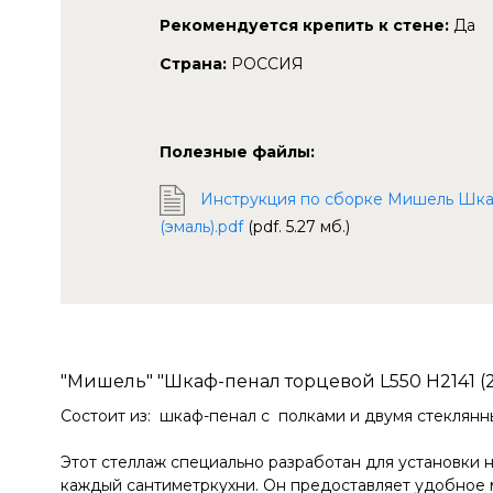
Рекомендуется крепить к стене:
Да
Страна:
РОССИЯ
Полезные файлы:
Инструкция по сборке Мишель Шкаф-
(эмаль).pdf
(pdf. 5.27 мб.)
"Мишель" "Шкаф-пенал торцевой L550 H2141 (2 д
Состоит из: шкаф-пенал с полками и двумя стеклян
Этот стеллаж специально разработан для установки н
каждый сантиметркухни. Он предоставляет удобное м