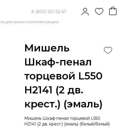
8 (800) 201-52-67
ль для кухни и комплектующие
Мишель
Шкаф-пенал
торцевой L550
H2141 (2 дв.
крест.) (эмаль)
Мишель Шкаф-пенал торцевой L550
H2141 (2 дв. крест.) (эмаль) (белый/белый)