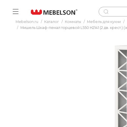
Mebelson.ru
/
Каталог
/
Комнаты
/
Мебель для кухни
/
/
Мишель Шкаф-пенал торцевой L550 H2141 (2 дв. крест.) (