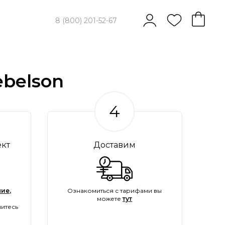
8 (800) 201-52-67
belson
4
ект
Доставим
ие,
Ознакомиться с тарифами вы
можете
тут
итесь