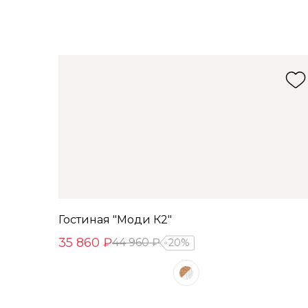
Гостиная "Моди К2"
35 860 ₽
44 960 ₽
20%