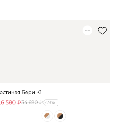
Гостиная Бери К1
26 580 ₽
34 680 ₽
23%