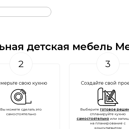
ьная детская мебель Me
2
3
амерьте свою кухню
Создайте свой про
Вы можете сделать это
Выберите
готовое решен
самостоятельно
спланируйте кухню
самостоятельно
или запиш
на планирование с
консультантом