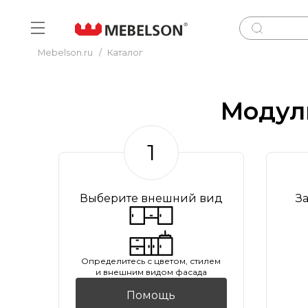
Mebelson.ru
/
Каталог
Модул
1
Выберите внешний вид
З
Oпределитесь с цветом, стилем
и внешним видом фасада
Помощь