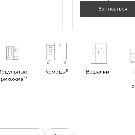
Записаться
5
4
Модульные
Комоды
Вешалки
41
прихожие
о