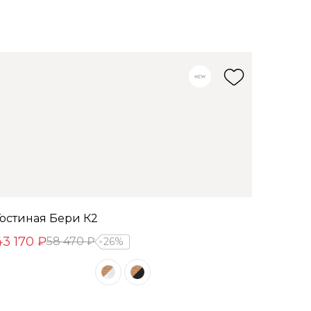
Гостиная Бери К2
43 170 ₽
58 470 ₽
26%