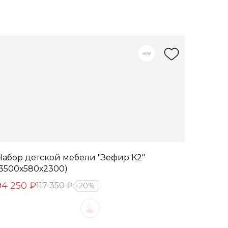
Набор детской мебели "Зефир К2"
(3500х580х2300)
94 250 ₽
117 350 ₽
20%