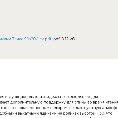
иками Твикс 90х200 см.pdf
(pdf. 8.12 мб.)
тиля и функциональности, идеально подходящее для
ивает дополнительную поддержку для спины во время чтени
янутые высококачественным велюром, создают уютную атмосф
добными выкатными ящиками на роликах высотой Н30, что