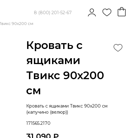
8 (800) 201-52-67
Твикс 90х200 см
Кровать с
ящиками
Твикс 90х200
см
Кровать с ящиками Твикс 90х200 см
(капучино (велюр))
171565.2170
31 090 ₽