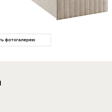
ть фотогалерею
и