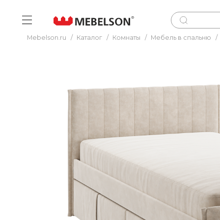
Mebelson.ru
/
Каталог
/
Комнаты
/
Мебель в спальню
/