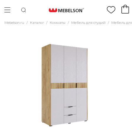
Mebelson.ru
/
Каталог
/
Комнаты
/
Мебель для студий
/
Мебель для