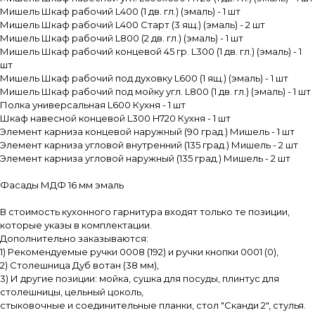
Мишель Шкаф рабочий L400 (1 дв. гл.) (эмаль) - 1 шт
Мишель Шкаф рабочий L400 Старт (3 ящ.) (эмаль) - 2 шт
Мишель Шкаф рабочий L800 (2 дв. гл.) (эмаль) - 1 шт
Мишель Шкаф рабочий концевой 45 гр. L300 (1 дв. гл.) (эмаль) - 1
шт
Мишель Шкаф рабочий под духовку L600 (1 ящ.) (эмаль) - 1 шт
Мишель Шкаф рабочий под мойку угл. L800 (1 дв. гл.) (эмаль) - 1 шт
Полка универсальная L600 Кухня - 1 шт
Шкаф навесной концевой L300 H720 Кухня - 1 шт
Элемент карниза концевой наружный (90 град.) Мишель - 1 шт
Элемент карниза угловой внутренний (135 град.) Мишель - 2 шт
Элемент карниза угловой наружный (135 град.) Мишель - 2 шт
Фасады МДФ 16 мм эмаль
В стоимость кухонного гарнитура входят только те позиции,
которые указы в комплектации.
Дополнительно заказываются:
1) Рекомендуемые ручки 0008 (192) и ручки кнопки 0001 (0),
2) Столешница Дуб вотан (38 мм),
3) И другие позиции: мойка, сушка для посуды, плинтус для
столешницы, цельный цоколь,
стыковочные и соединительные планки, стол "Сканди 2", стулья.