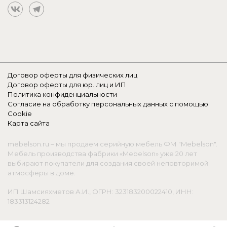
Договор оферты для физических лиц
Договор оферты для юр. лиц и ИП
Политика конфиденциальности
Согласие на обработку персональных данных с помощью
Cookie
Карта сайта
mebelson.ru – мы продаем серийную мебель ФМ "Mebelson".
Мебель производства фабрики «Mebelson» уже 20 лет
выбирают покупатели для создания своей неповторимой
атмосферы в доме.
ИП Шамсияхметов А.И., ОГРН: 323183200022410, ИНН:
183313124282