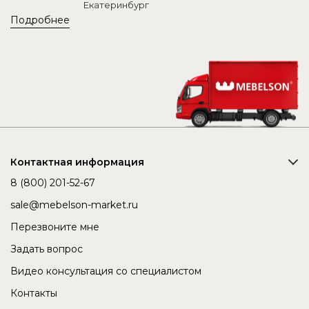
г. Самара, Пункт выдачи: г. Самара, ул.
Екатеринбург
Товарная, 25, Пункт самовывоза г. Самара
Подробнее
Подробнее
г. Нижний Новгород, ул. Коновалова, 7, Пункт
самовывоза г. Нижний Новгород
Подробнее
Ленинградская область, Тосненский район,
Тельмановское сельское поселение,
автодорога "Подъезд к г. Колпино", д.5, корп. 8,
Пункт самовывоза г. Санкт-Петербург
Контактная информация
Подробнее
8 (800) 201-52-67
Балашихинский район, д. Пуршево,
sale@mebelson-market.ru
Новомилетское шоссе, владение 3Б, Склад
Перезвоните мне
№21, Пункт самовывоза г. Москва
Подробнее
Задать вопрос
Видео консультация со специалистом
г. Ижевск, р-он Пирогово, ул. Высотная, 22,
Пункт самовывоза г. Ижевск
Контакты
Подробнее