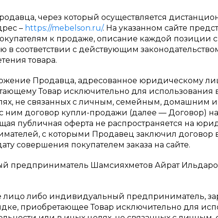
родавца, через который осуществляется дистанцион
дрес –
https://mebelson.ru/
. На указанном сайте предс
купателям к продаже, описание каждой позиции 
 в соответствии с действующим законодательство
тения товара.
ожение Продавца, адресованное юридическому ли
тающему Товар исключительно для использования
елях, не связанных с личным, семейным, домашним
с ним договор купли-продажи (далее — Договор) на
щая публичная оферта не распространяется на юри
ателей, с которыми Продавец заключил договор в
дату совершения покупателем заказа на сайте.
 предприниматель Шамсияхметов Айрат Ильдарови
лицо либо индивидуальный предприниматель, за
ядке, приобретающее Товар исключительно для исп
льности или в иных целях, не связанных с личным