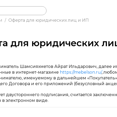
и
/
Оферта для юридических лиц и ИП
а для юридических ли
матель Шамсияхметов Айрат Ильдарович, далее и
енные в интернет-магазине
https://mebelson.ru/
, любо
мателю, именуемому в дальнейшем «Покупатель»,
го Договора и его приложений (безусловный акцеп
ет двустороннего подписания, считается заключенн
 в электронном виде.