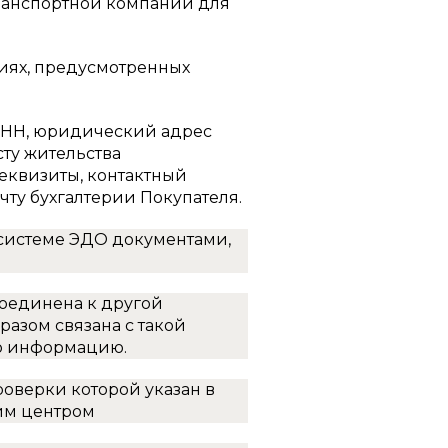
транспортной компании для
иях, предусмотренных
ИНН, юридический адрес
ту жительства
еквизиты, контактный
чту бухгалтерии Покупателя.
системе ЭДО документами,
оединена к другой
зом связана с такой
о информацию.
оверки которой указан в
им центром