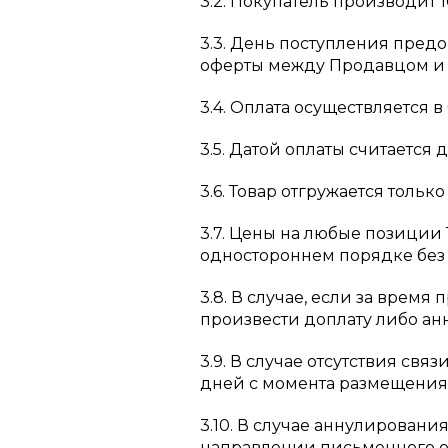
3.2. Покупатель производит 
3.3. День поступления пред
оферты между Продавцом и 
3.4. Оплата осуществляется 
3.5. Датой оплаты считается
3.6. Товар отгружается толь
3.7. Цены на любые позиции
одностороннем порядке без 
3.8. В случае, если за врем
произвести доплату либо анн
3.9. В случае отсутствия св
дней с момента размещения
3.10. В случае аннулировани
направлении письменного о