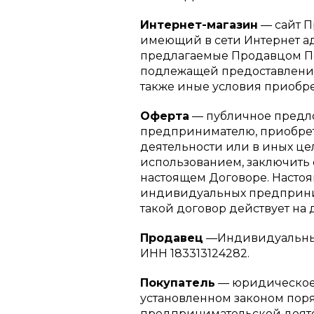
Интернет-магазин
— сайт П
имеющий в сети Интернет а
предлагаемые Продавцом По
подлежащей предоставлению
также иные условия приобре
Оферта
— публичное предл
предпринимателю, приобре
деятельности или в иных ц
использованием, заключить 
настоящем Договоре. Настоя
индивидуальных предприним
такой договор действует на 
Продавец
—Индивидуальный
ИНН 183313124282.
Покупатель
— юридическое 
установленном законом пор
предпринимательской деяте