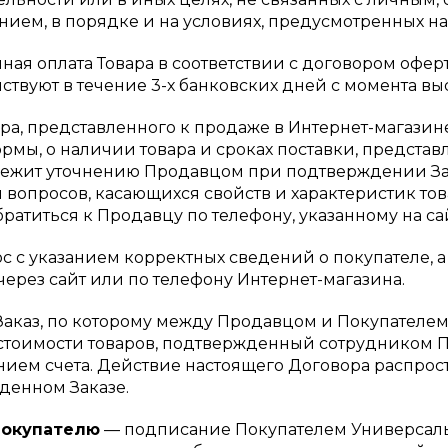
ием, в порядке и на условиях, предусмотренных н
ная оплата Товара в соответствии с договором офер
твуют в течение 3-х банковских дней с момента выс
ра, представленного к продаже в Интернет-магазин
рмы, о наличии товара и сроках поставки, представл
лежит уточнению Продавцом при подтверждении Зак
 вопросов, касающихся свойств и характеристик то
ратиться к Продавцу по телефону, указанному на са
с указанием корректных сведений о покупателе, а 
через сайт или по телефону Интернет-магазина.
аказ, по которому между Продавцом и Покупателем
 стоимости товаров, подтвержденный сотрудником
нием счета. Действие настоящего Договора распрост
денном Заказе.
Покупателю
— подписание Покупателем Универсаль