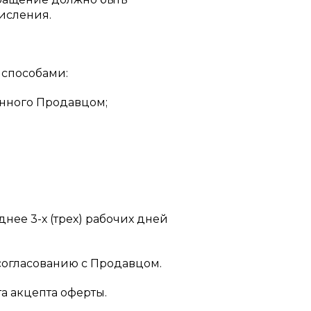
исления.
 способами:
енного Продавцом;
днее 3-х (трех) рабочих дней
 согласованию с Продавцом.
та акцепта оферты.