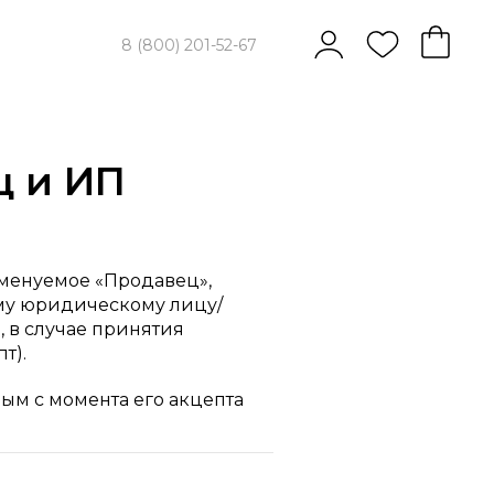
8 (800) 201-52-67
ц и ИП
менуемое «Продавец»,
му юридическому лицу/
 в случае принятия
т).
ым с момента его акцепта