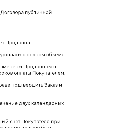
я Договора публичной
ет Продавца.
редоплаты в полном объеме.
ь изменены Продавцом в
оков оплаты Покупателем,
праве подтвердить Заказ и
 течение двух календарных
тный счет Покупателя при
ращение должно быть