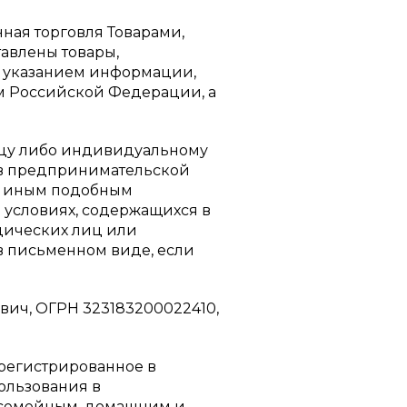
ная торговля Товарами,
тавлены товары,
с указанием информации,
м Российской Федерации, а
цу либо индивидуальному
 в предпринимательской
 и иным подобным
 условиях, содержащихся в
дических лиц или
 письменном виде, если
ч, ОГРН 323183200022410,
регистрированное в
ользования в
, семейным, домашним и