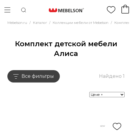
Mebelson.ru
/
Каталог
/
Коллекции мебели от Mebelson
/
Комплект
Комплект детской мебели
Алиса
Все фильтры
Найдено 1