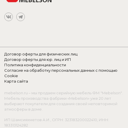
Договор оферты для физических лиц
Договор оферты для юр. лиц и ИП
Политика конфиденциальности
Согласие на обработку персональных данных с помощью
Cookie
Карта сайта
mebelson.ru – мы продаем серийную мебель ФМ "Mebelson".
Мебель производства фабрики «Mebelson» уже 20 лет
выбирают покупатели для создания своей неповторимой
атмосферы в доме.
ИП Шамсияхметов А.И., ОГРН: 323183200022410, ИНН:
183313124282