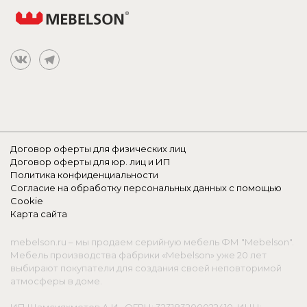
Договор оферты для физических лиц
Договор оферты для юр. лиц и ИП
Политика конфиденциальности
Согласие на обработку персональных данных с помощью
Cookie
Карта сайта
mebelson.ru – мы продаем серийную мебель ФМ "Mebelson".
Мебель производства фабрики «Mebelson» уже 20 лет
выбирают покупатели для создания своей неповторимой
атмосферы в доме.
ИП Шамсияхметов А.И., ОГРН: 323183200022410, ИНН: