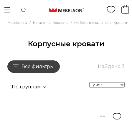
Mebelson.ru
/
Каталог
/
Комнаты
/
Мебель в спальню
/
Кровати
/
Корпусные кровати
Все фильтры
Найдено 3
По группам