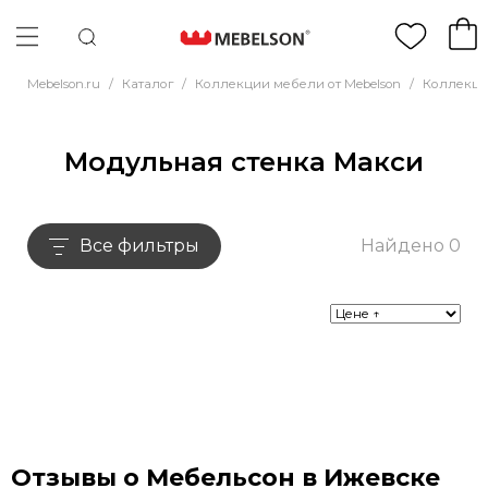
Mebelson.ru
/
Каталог
/
Коллекции мебели от Mebelson
/
Коллекци
Модульная стенка Макси
Все фильтры
Найдено 0
Отзывы о Мебельсон в Ижевске