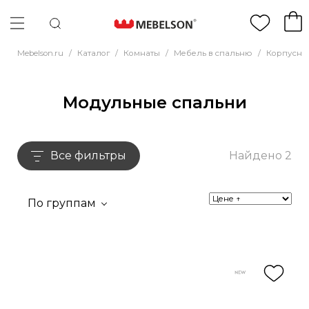
Mebelson.ru
/
Каталог
/
Комнаты
/
Мебель в спальню
/
Корпусна
Модульные спальни
Все фильтры
Найдено 2
По группам