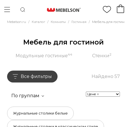
Mebelson.ru
/
Каталог
/
Комнаты
/
Гостиная
/
Мебель для гостино
Мебель для гостиной
44
2
Модульные гостиные
Стенки
Все фильтры
Найдено 57
По группам
Журнальные столики белые
Журнальные столики в классическом стиле