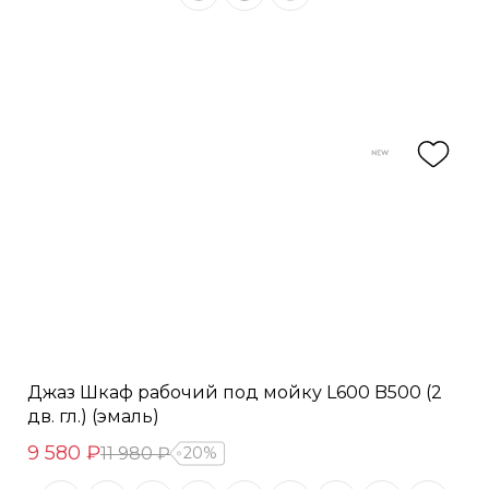
Джаз Шкаф рабочий под мойку L600 B500 (2
дв. гл.) (эмаль)
9 580 ₽
11 980 ₽
20%