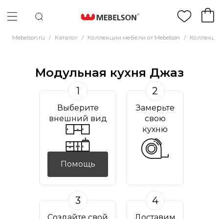
Mebelson.ru
/
Каталог
/
Коллекции мебели от Mebelson
/
Коллекци
Модульная кухня Джаз
1
2
Выберите
Замерьте
внешний вид
свою
кухню
Помощь
3
4
Создайте свой
Доставим