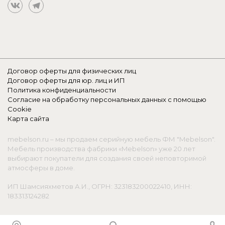
Договор оферты для физических лиц
Договор оферты для юр. лиц и ИП
Политика конфиденциальности
Согласие на обработку персональных данных с помощью
Cookie
Карта сайта
mebelson.ru – мы продаем серийную мебель ФМ "Mebelson".
Мебель производства фабрики «Mebelson» уже 20 лет
выбирают покупатели для создания своей неповторимой
атмосферы в доме.
ИП Шамсияхметов А.И., ОГРН: 323183200022410, ИНН:
183313124282