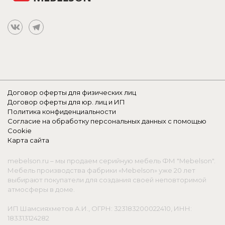
Договор оферты для физических лиц
Договор оферты для юр. лиц и ИП
Политика конфиденциальности
Согласие на обработку персональных данных с помощью
Cookie
Карта сайта
mebelson.ru – мы продаем серийную мебель ФМ "Mebelson".
Мебель производства фабрики «Mebelson» уже 20 лет
выбирают покупатели для создания своей неповторимой
атмосферы в доме.
ИП Шамсияхметов А.И., ОГРН: 323183200022410, ИНН:
183313124282