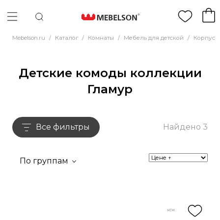
Mebelson.ru
/
Каталог
/
Комнаты
/
Мебель для детской
/
Корпусн
Детские комоды коллекции
Гламур
Все фильтры
Найдено 3
По группам