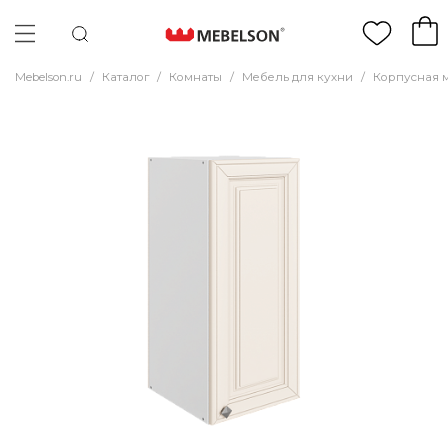
Mebelson.ru
/
Каталог
/
Комнаты
/
Мебель для кухни
/
Корпусная 