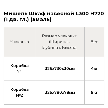
Мишель Шкаф навесной L300 Н720
(1 дв. гл.) (эмаль)
Размер упаковки
Упаковка
(Ширина x
Вес
Глубина x Высота)
Коробка
325x730x30мм
4кг
№1
Коробка
325x780x78мм
9кг
№2