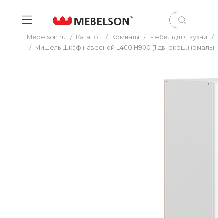
Mebelson.ru
/
Каталог
/
Комнаты
/
Мебель для кухни
/
/
Мишель Шкаф навесной L400 Н900 (1 дв. окош.) (эмаль)