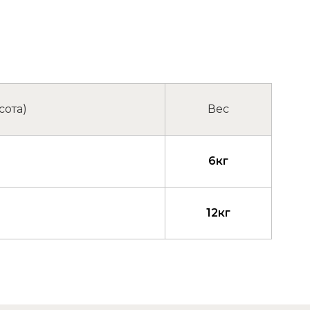
сота)
Вес
6кг
12кг