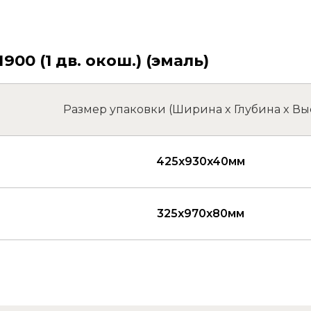
0 (1 дв. окош.) (эмаль)
Размер упаковки (Ширина x Глубина x Вы
425x930x40мм
325x970x80мм