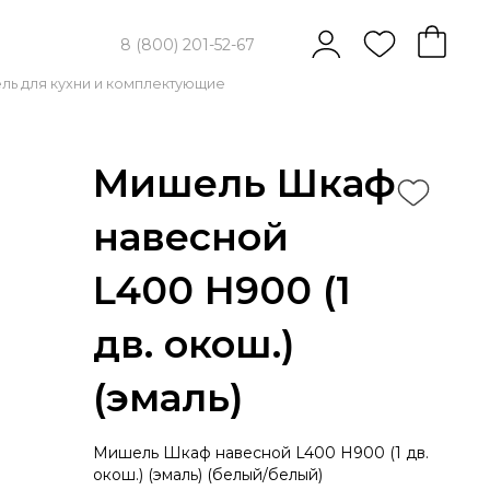
8 (800) 201-52-67
ль для кухни и комплектующие
Мишель Шкаф
навесной
L400 Н900 (1
дв. окош.)
(эмаль)
Мишель Шкаф навесной L400 Н900 (1 дв.
окош.) (эмаль) (белый/белый)