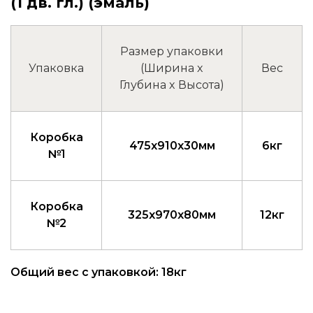
(1 дв. гл.) (эмаль)
Размер упаковки
Упаковка
(Ширина x
Вес
Глубина x Высота)
Коробка
475x910x30мм
6кг
№1
Коробка
325x970x80мм
12кг
№2
Общий вес с упаковкой: 18кг