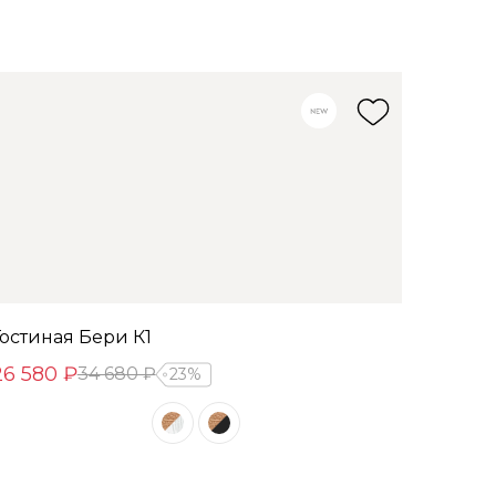
Гостиная Бери К1
26 580 ₽
34 680 ₽
23%