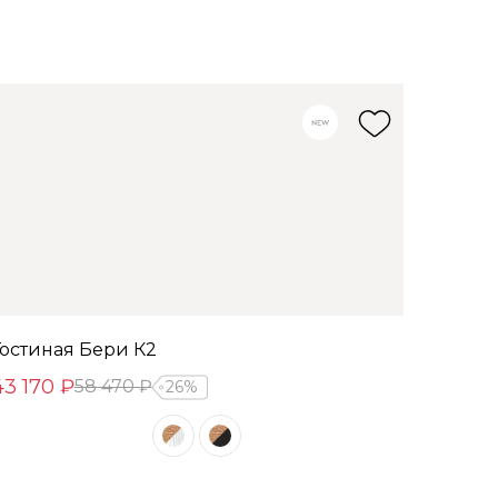
Гостиная Бери К2
43 170 ₽
58 470 ₽
26%