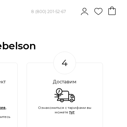
8 (800) 201-52-67
belson
4
ект
Доставим
ие,
Ознакомиться с тарифами вы
можете
тут
итесь