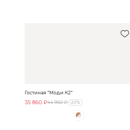
Гостиная "Моди К2"
35 860 ₽
44 960 ₽
20%