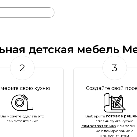
ьная детская мебель Me
2
3
амерьте свою кухню
Создайте свой про
Вы можете сделать это
Выберите
готовое решен
самостоятельно
спланируйте кухню
самостоятельно
или запиш
на планирование с
консультантом