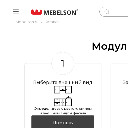
Mebelson.ru
/
Каталог
Модул
1
Выберите внешний вид
З
Oпределитесь с цветом, стилем
и внешним видом фасада
Помощь