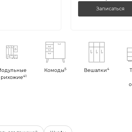
Записаться
5
4
Модульные
Комоды
Вешалки
41
прихожие
о