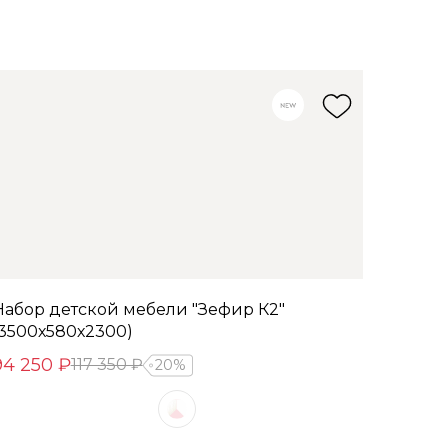
Набор детской мебели "Зефир К2"
(3500х580х2300)
94 250 ₽
117 350 ₽
20%