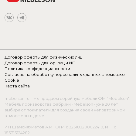
Договор оферты для физических лиц
Договор оферты для юр. лиц и ИП
Политика конфиденциальности
Согласие на обработку персональных данных с помощью
Cookie
Карта сайта
mebelson.ru – мы продаем серийную мебель ФМ "Mebelson".
Мебель производства фабрики «Mebelson» уже 20 лет
выбирают покупатели для создания своей неповторимой
атмосферы в доме.
ИП Шамсияхметов А.И., ОГРН: 323183200022410, ИНН:
183313124282