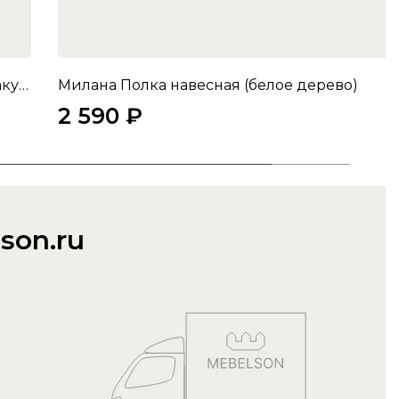
Милана Шкаф двухдверный (белое дерево/сакура)
Милана Полка навесная (белое дерево)
2 590 ₽
son.ru