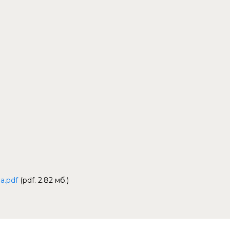
а.pdf
(pdf. 2.82 мб.)