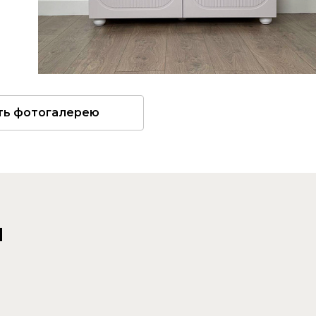
ть фотогалерею
и