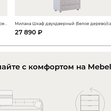
Милана Шкаф однодверный (со стеклом) (белое дерево/сакура)
27 890 ₽
айте с комфортом на Mebel