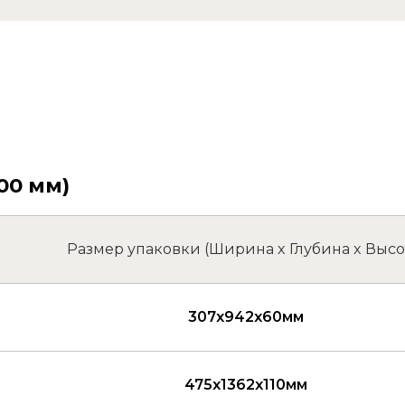
00 мм)
Размер упаковки (Ширина x Глубина x Высо
307x942x60мм
475x1362x110мм