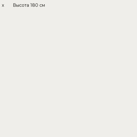
x
Высота
180 см