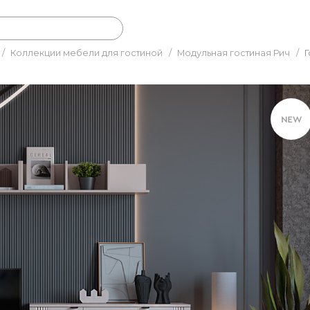
/
Коллекции мебели для гостиной
/
Модульная гостиная Рич
/
Г