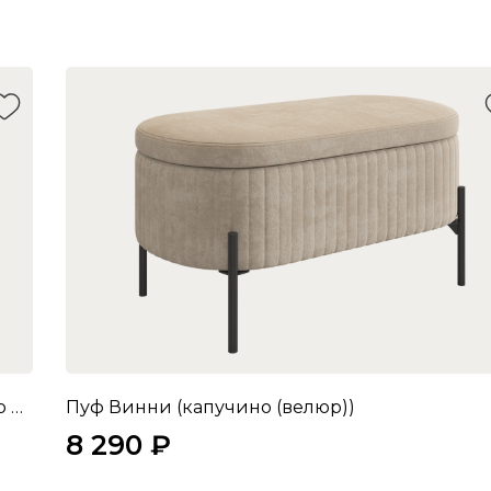
Рич Шкаф двухдверный (кашемир/фрапучино матовый/черный)
Пуф Винни (капучино (велюр))
8 290 ₽