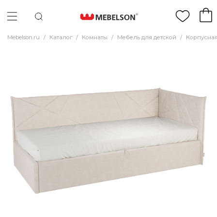
Mebelson.ru
/
Каталог
/
Комнаты
/
Мебель для детской
/
Корпусная