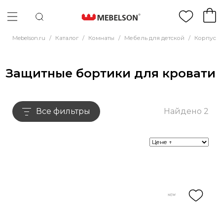
Mebelson.ru
/
Каталог
/
Комнаты
/
Мебель для детской
/
Корпусн
Защитные бортики для кровати
Все фильтры
Найдено 2