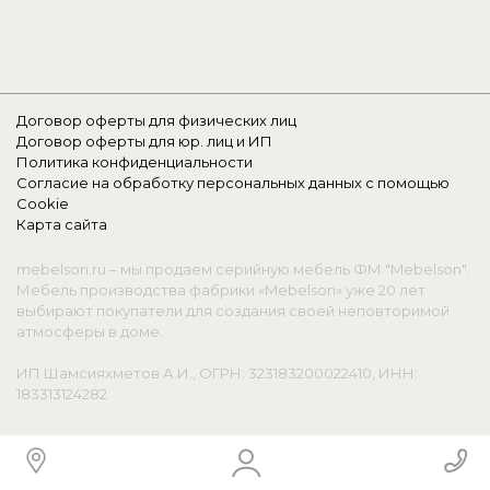
Договор оферты для физических лиц
Договор оферты для юр. лиц и ИП
Политика конфиденциальности
Согласие на обработку персональных данных с помощью
Cookie
Карта сайта
mebelson.ru – мы продаем серийную мебель ФМ "Mebelson".
Мебель производства фабрики «Mebelson» уже 20 лет
выбирают покупатели для создания своей неповторимой
атмосферы в доме.
ИП Шамсияхметов А.И., ОГРН: 323183200022410, ИНН:
183313124282