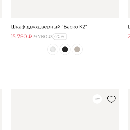
Шкаф двухдверный "Баско К2"
15 780 ₽
19 780 ₽
20%