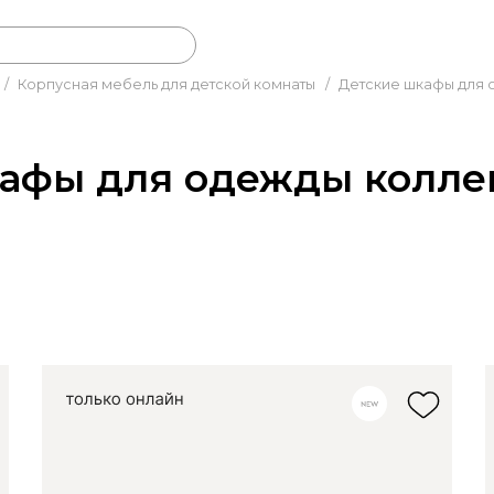
/
Корпусная мебель для детской комнаты
/
Детские шкафы для
афы для одежды колле