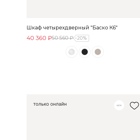
Шкаф четырехдверный "Баско К6"
40 360 ₽
50 560 ₽
20%