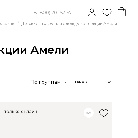
8 (800) 201-52-67
 одежды
/
Детские шкафы для одежды коллекции Амели
кции Амели
По группам