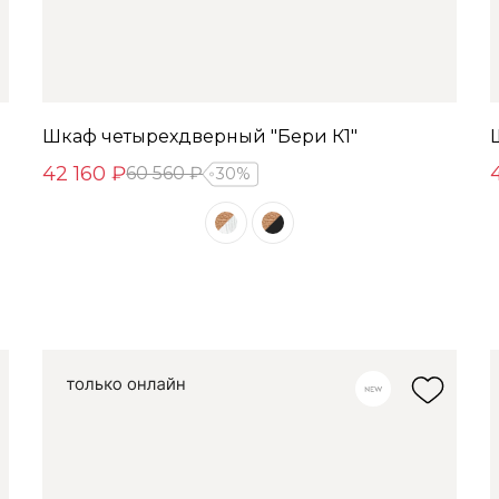
Шкаф четырехдверный "Бери К1"
42 160 ₽
60 560 ₽
30%