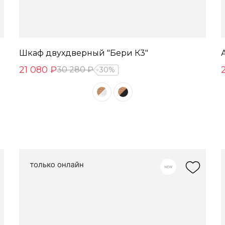
Шкаф двухдверный "Бери К3"
21 080 ₽
30 280 ₽
30%