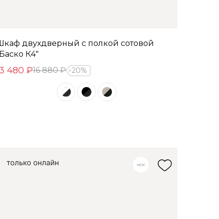
Шкаф двухдверный с полкой сотовой
"Баско К4"
13 480 ₽
16 880 ₽
20%