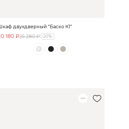
Шкаф двухдверный "Баско К1"
20 180 ₽
25 280 ₽
20%