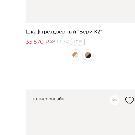
Шкаф трехдверный "Бери К2"
33 570 ₽
48 170 ₽
30%