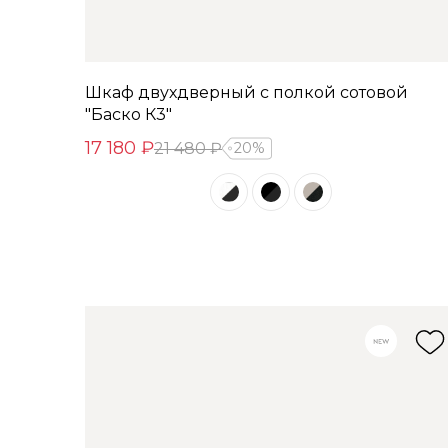
Шкаф двухдверный с полкой сотовой
"Баско К3"
17 180 ₽
21 480 ₽
20%