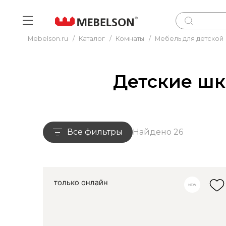
Mebelson.ru
/
Каталог
/
Комнаты
/
Мебель для детской
Детские шк
Все фильтры
Найдено 26