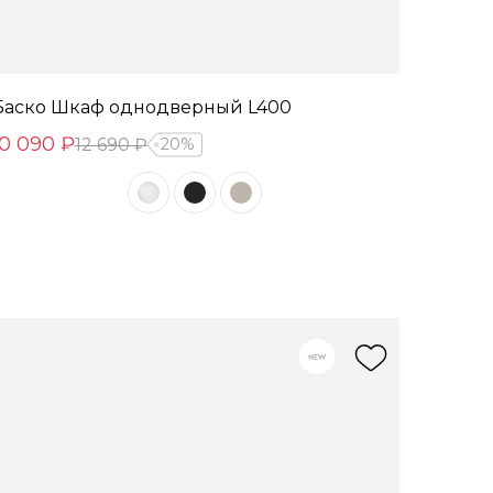
Баско Шкаф однодверный L400
10 090 ₽
12 690 ₽
20%