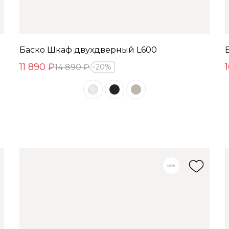
Баско Шкаф двухдверный L600
11 890 ₽
14 890 ₽
20%