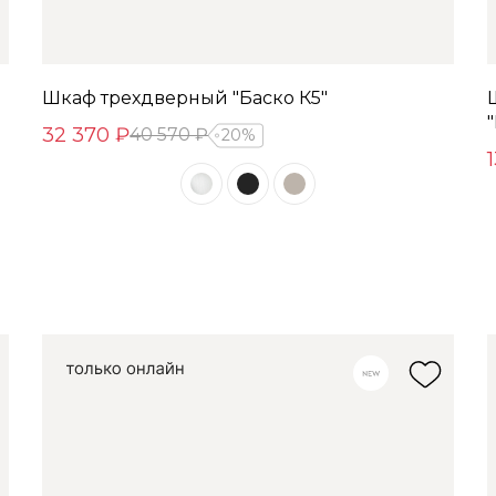
Шкаф трехдверный "Баско К5"
32 370 ₽
40 570 ₽
20%