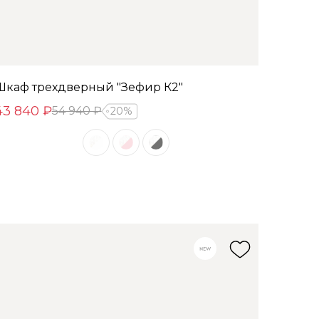
Шкаф трехдверный "Зефир К2"
43 840 ₽
54 940 ₽
20%