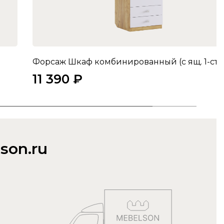
11 390 ₽
son.ru