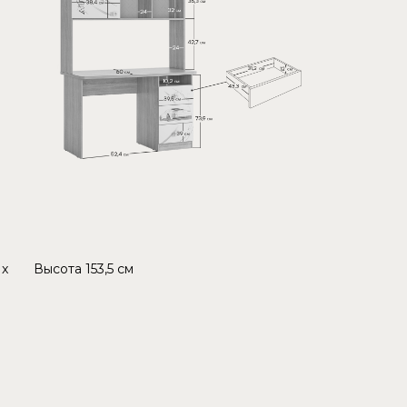
x
Высота
153,5 см