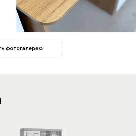
ть фотогалерею
и