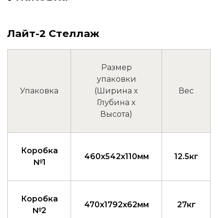
Лайт-2 Стеллаж
Размер
упаковки
Упаковка
(Ширина x
Вес
Глубина x
Высота)
Коробка
460x542x110мм
12.5кг
№1
Коробка
470x1792x62мм
27кг
№2