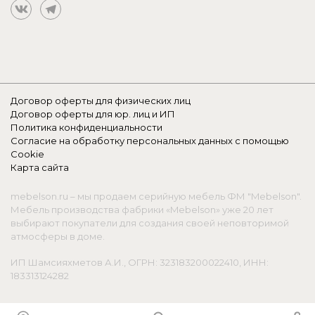
Договор оферты для физических лиц
Договор оферты для юр. лиц и ИП
Политика конфиденциальности
Согласие на обработку персональных данных с помощью
Cookie
Карта сайта
mebelson.ru – мы продаем серийную мебель ФМ "Mebelson".
Мебель производства фабрики «Mebelson» уже 20 лет
выбирают покупатели для создания своей неповторимой
атмосферы в доме.
ИП Шамсияхметов А.И., ОГРН: 323183200022410, ИНН:
183313124282