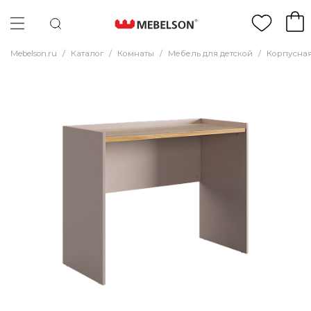
Mebelson.ru
/
Каталог
/
Комнаты
/
Мебель для детской
/
Корпусная