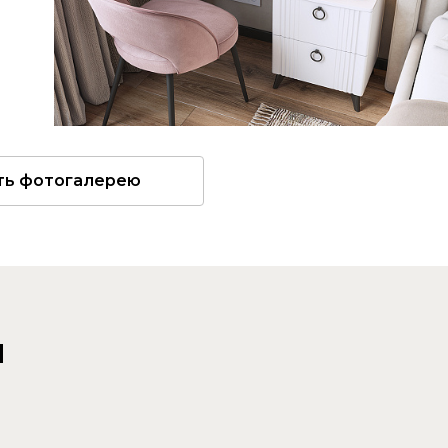
ть фотогалерею
и