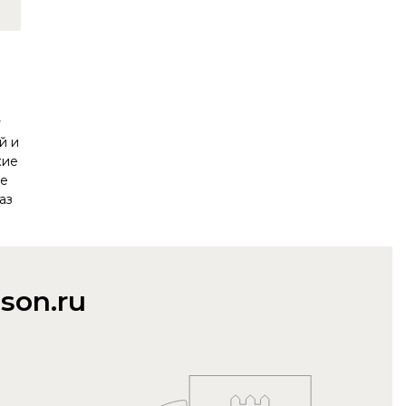
у
й и
кие
ое
аз
son.ru