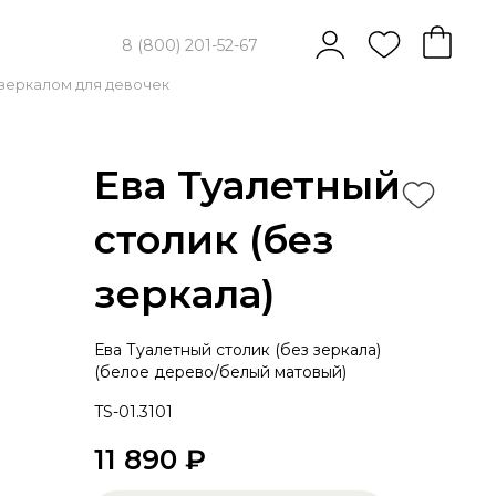
8 (800) 201-52-67
 зеркалом для девочек
Ева Туалетный
столик (без
зеркала)
Ева Туалетный столик (без зеркала)
(белое дерево/белый матовый)
TS-01.3101
11 890 ₽