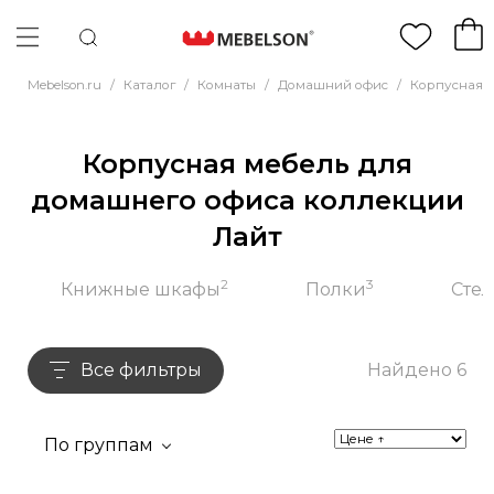
Mebelson.ru
/
Каталог
/
Комнаты
/
Домашний офис
/
Корпусная 
Корпусная мебель для
домашнего офиса коллекции
Лайт
2
3
Книжные шкафы
Полки
Сте
Все фильтры
Найдено 6
По группам