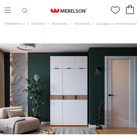
Mebelson.ru
/
Каталог
/
Комнаты
/
Гостиная
/
Шкафы и стеллажи дл