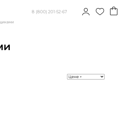
8 (800) 201-52-67
ящиками
ми