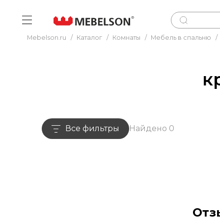
Mebelson.ru
/
Каталог
/
Комнаты
/
Мебель в спальню
/
к
Все фильтры
Найдено 0
Отз